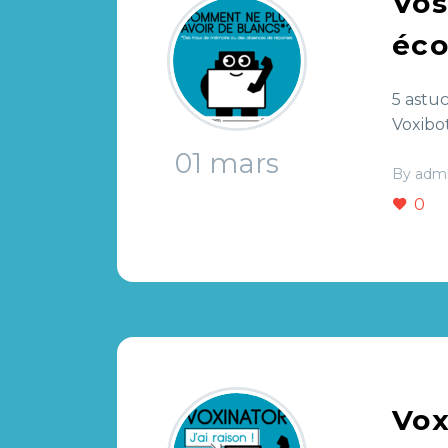
Vos
éco
5 astuc
Voxibo
01 mars
By adm
0
Vox