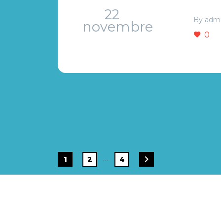
22
By adm
novembre
0
…
1
2
4