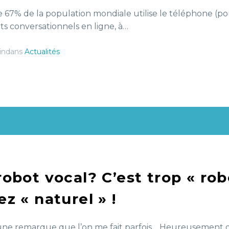
e 67% de la population mondiale utilise le téléphone (p
ts conversationnels en ligne, à…
indans
Actualités
robot vocal? C’est trop « rob
ez « naturel » !
 une remarque que l’on me fait parfois… Heureusement qu