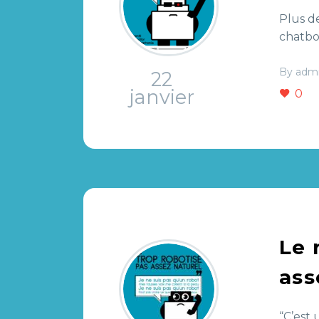
Plus d
chatbo
By adm
22
janvier
0
Le 
ass
“C’est