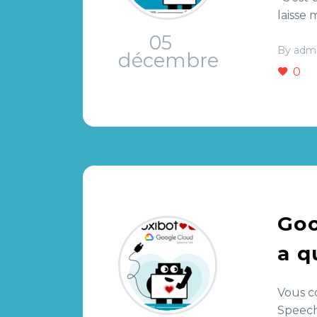
laisse 
05
By adm
décembre
0
Goo
a q
Vous c
Speech