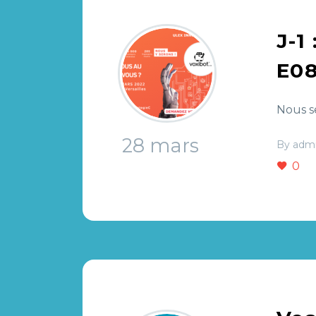
J-1
E08
Nous se
28 mars
By adm
0