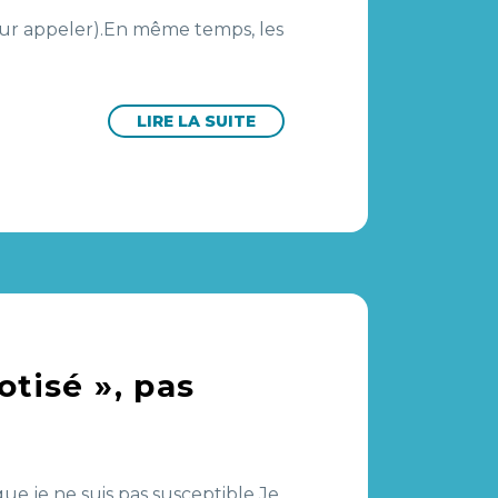
our appeler).En même temps, les
LIRE LA SUITE
otisé », pas
e je ne suis pas susceptible.Je