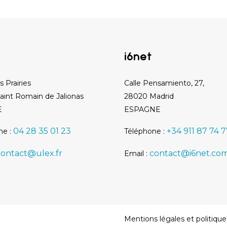
i6net
s Prairies
Calle Pensamiento, 27,
aint Romain de Jalionas
28020 Madrid
E
ESPAGNE
04 28 35 01 23
+34 911 87 74 
ne :
Téléphone :
contact@ulex.fr
contact@i6net.co
Email :
Mentions légales et politique